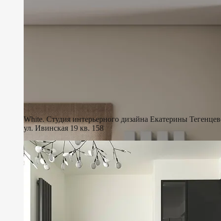
White. Студия интерьерного дизайна Екатерины Тегенцев
ул. Ивинская 19 кв. 158