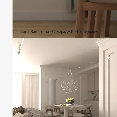
Светлана Ванютина / Самара, ЖК «Империал»