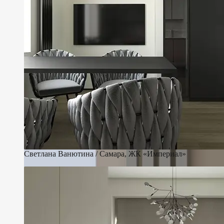
Светлана Ванютина / Самара, ЖК «Империал»