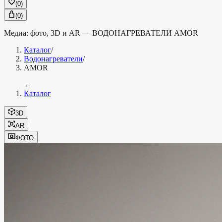
(
0
)
(
0
)
Медиа: фото, 3D и AR —
ВОДОНАГРЕВАТЕЛИ
AMOR
Каталог
/
Водонагреватели
/
AMOR
←
Каталог
3D
AR
ФОТО