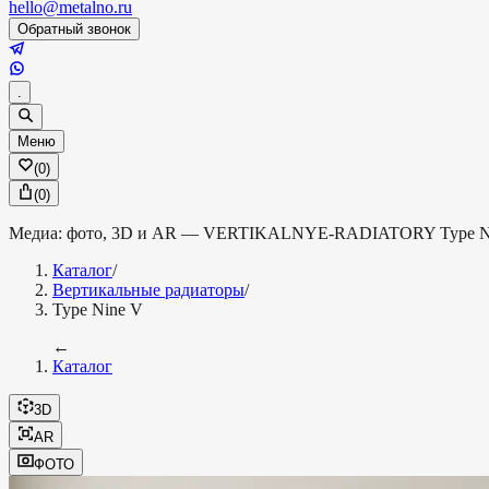
hello@metalno.ru
Обратный звонок
.
Меню
(
0
)
(
0
)
Медиа: фото, 3D и AR —
VERTIKALNYE-RADIATORY
Type 
Каталог
/
Вертикальные радиаторы
/
Type Nine V
←
Каталог
3D
AR
ФОТО