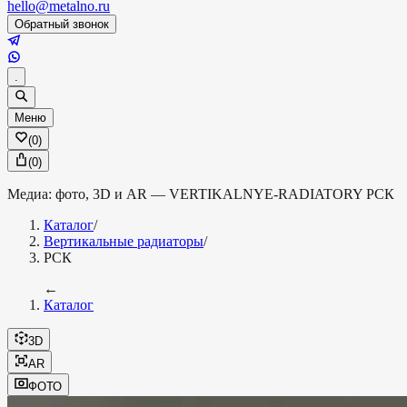
hello@metalno.ru
Обратный звонок
.
Меню
(
0
)
(
0
)
Медиа: фото, 3D и AR —
VERTIKALNYE-RADIATORY
РСК
Каталог
/
Вертикальные радиаторы
/
РСК
←
Каталог
3D
AR
ФОТО