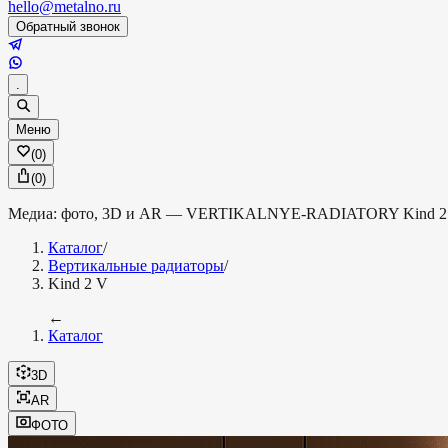
hello@metalno.ru
Обратный звонок
.
Меню
(
0
)
(
0
)
Медиа: фото, 3D и AR —
VERTIKALNYE-RADIATORY
Kind 2
Каталог
/
Вертикальные радиаторы
/
Kind 2 V
←
Каталог
3D
AR
ФОТО