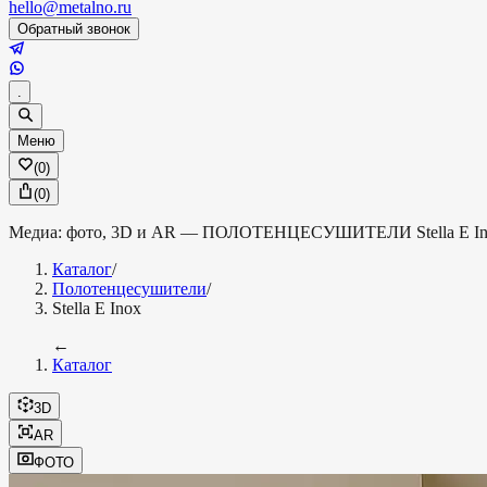
hello@metalno.ru
Обратный звонок
.
Меню
(
0
)
(
0
)
Медиа: фото, 3D и AR —
ПОЛОТЕНЦЕСУШИТЕЛИ
Stella E I
Каталог
/
Полотенцесушители
/
Stella E Inox
←
Каталог
3D
AR
ФОТО