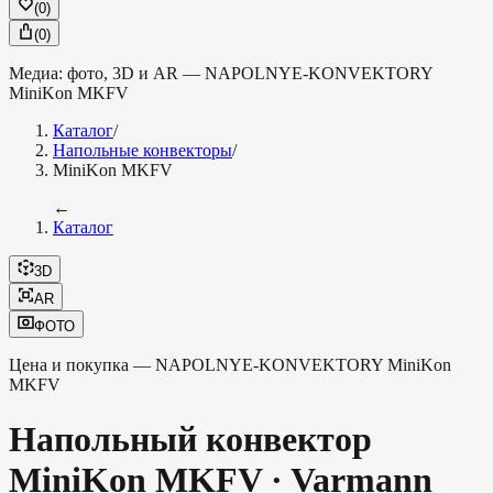
(
0
)
(
0
)
Медиа: фото, 3D и AR —
NAPOLNYE-KONVEKTORY
MiniKon MKFV
Каталог
/
Напольные конвекторы
/
MiniKon MKFV
←
Каталог
3D
AR
ФОТО
Цена и покупка —
NAPOLNYE-KONVEKTORY
MiniKon
MKFV
Напольный конвектор
MiniKon MKFV
·
Varmann