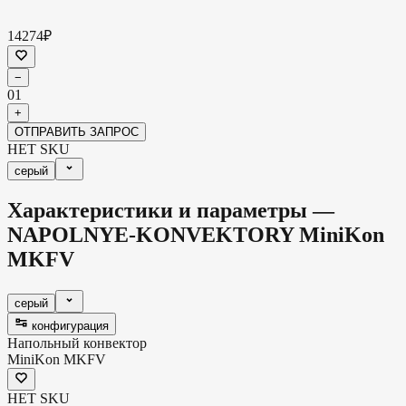
14274₽
−
01
+
ОТПРАВИТЬ ЗАПРОС
НЕТ SKU
серый
Характеристики и параметры —
NAPOLNYE-KONVEKTORY
MiniKon
MKFV
серый
конфигурация
Напольный конвектор
MiniKon MKFV
НЕТ SKU