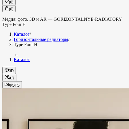
(
0
)
(
0
)
Медиа: фото, 3D и AR —
GORIZONTALNYE-RADIATORY
Type Four H
Каталог
/
Горизонтальные радиаторы
/
Type Four H
←
Каталог
3D
AR
ФОТО