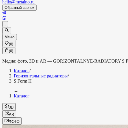
hello@metalno.ru
Обратный звонок
.
Меню
(
0
)
(
0
)
Медиа: фото, 3D и AR —
GORIZONTALNYE-RADIATORY
S 
Каталог
/
Горизонтальные радиаторы
/
S Form H
←
Каталог
3D
AR
ФОТО