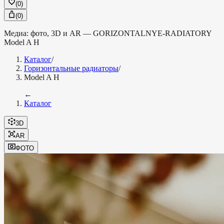
(
0
)
(
0
)
Медиа: фото, 3D и AR —
GORIZONTALNYE-RADIATORY
Model A H
Каталог
/
Горизонтальные радиаторы
/
Model A H
←
Каталог
3D
AR
ФОТО