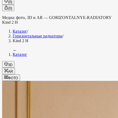
(
0
)
(
0
)
Медиа: фото, 3D и AR —
GORIZONTALNYE-RADIATORY
Kind 2 H
Каталог
/
Горизонтальные радиаторы
/
Kind 2 H
←
Каталог
3D
AR
ФОТО