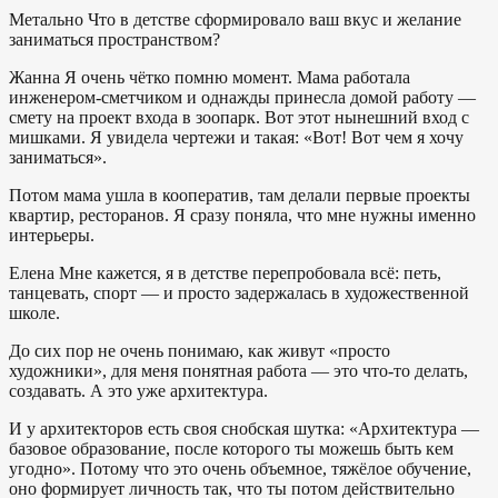
Метально
Что в детстве сформировало ваш вкус и желание
заниматься пространством?
Жанна
Я очень чётко помню момент. Мама работала
инженером-сметчиком и однажды принесла домой работу —
смету на проект входа в зоопарк. Вот этот нынешний вход с
мишками. Я увидела чертежи и такая: «Вот! Вот чем я хочу
заниматься».
Потом мама ушла в кооператив, там делали первые проекты
квартир, ресторанов. Я сразу поняла, что мне нужны именно
интерьеры.
Елена
Мне кажется, я в детстве перепробовала всё: петь,
танцевать, спорт — и просто задержалась в художественной
школе.
До сих пор не очень понимаю, как живут «просто
художники», для меня понятная работа — это что-то делать,
создавать. А это уже архитектура.
И у архитекторов есть своя снобская шутка: «Архитектура —
базовое образование, после которого ты можешь быть кем
угодно». Потому что это очень объемное, тяжёлое обучение,
оно формирует личность так, что ты потом действительно