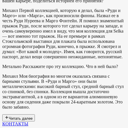
вашей карьере, поделиться историей его принятия?
Михаил
Первой коллекцией, которую я делал, была «Руди и
Марго» или «Марга», как произносили финны. Назвал ее в
честь Руди Нуреева и Марго Фонтейн. Я помнил знаменитый
прыжок Руди, после которого тот сделал карьеру на западе, и
очень самоуверенно имел в виду, что моя коллекция для Selka
— вот именно тот прыжок. На ее премьере в рамках
Стокгольмской выставки для плаката была использована
огромная фотография Руди, конечно, в прыжке. Я смотрел и
думал: «Вот какой я молодец». Имея, как говорится, русский
паспорт, делал вещи совершенно неожиданные, непонятные.
Метально
Расскажите про эту коллекцию. Что в ней было?
Михаил
Моя биография во многом оказалась связана с
барными стульями. В «Руди и Марго» они были
металлическими: высокий барный стул, средний барный стул
со спинкой, без спинки. Коллекция вышла достаточно
экстравагантной, а в одном из ее вариантов алюминиевую
основу для сидения даже покрыли 24-каратным золотом. Это
было забавно.
Читать далее
КОНТАКТЫ