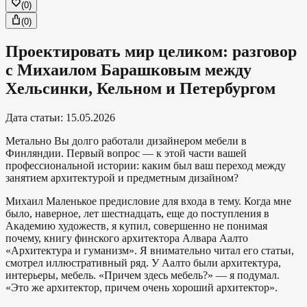
(
0
)
(
0
)
Проектировать мир целиком: разговор
с Михаилом Барашковым между
Хельсинки, Кельном и Петербургом
Дата статьи
:
15.05.2026
Метально
Вы долго работали дизайнером мебели в
Финляндии. Первый вопрос — к этой части вашей
профессиональной истории: каким был ваш переход между
занятием архитектурой и предметным дизайном?
Михаил
Маленькое предисловие для входа в тему. Когда мне
было, наверное, лет шестнадцать, еще до поступления в
Академию художеств, я купил, совершенно не понимая
почему, книгу финского архитектора Алвара Аалто
«Архитектура и гуманизм». Я внимательно читал его статьи,
смотрел иллюстративный ряд. У Аалто были архитектура,
интерьеры, мебель. «Причем здесь мебель?» — я подумал.
«Это же архитектор, причем очень хороший архитектор».