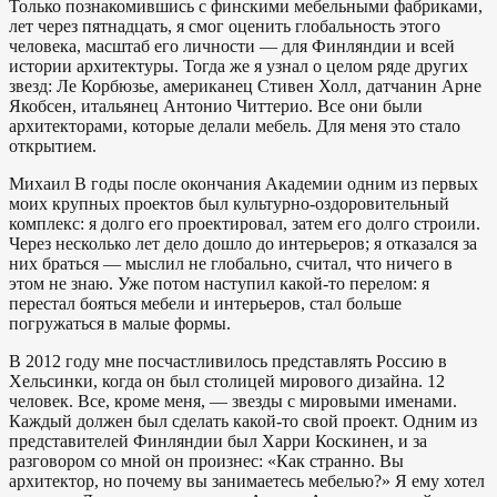
Только познакомившись с финскими мебельными фабриками,
лет через пятнадцать, я смог оценить глобальность этого
человека, масштаб его личности — для Финляндии и всей
истории архитектуры. Тогда же я узнал о целом ряде других
звезд: Ле Корбюзье, американец Стивен Холл, датчанин Арне
Якобсен, итальянец Антонио Читтерио. Все они были
архитекторами, которые делали мебель. Для меня это стало
открытием.
Михаил
В годы после окончания Академии одним из первых
моих крупных проектов был культурно-оздоровительный
комплекс: я долго его проектировал, затем его долго строили.
Через несколько лет дело дошло до интерьеров; я отказался за
них браться — мыслил не глобально, считал, что ничего в
этом не знаю. Уже потом наступил какой-то перелом: я
перестал бояться мебели и интерьеров, стал больше
погружаться в малые формы.
В 2012 году мне посчастливилось представлять Россию в
Хельсинки, когда он был столицей мирового дизайна. 12
человек. Все, кроме меня, — звезды с мировыми именами.
Каждый должен был сделать какой-то свой проект. Одним из
представителей Финляндии был Харри Коскинен, и за
разговором со мной он произнес: «Как странно. Вы
архитектор, но почему вы занимаетесь мебелью?» Я ему хотел