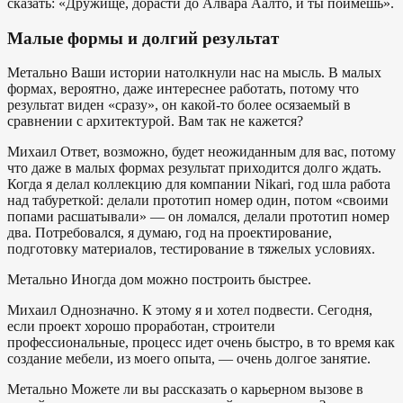
сказать: «Дружище, дорасти до Алвара Аалто, и ты поймешь».
Малые формы и долгий результат
Метально
Ваши истории натолкнули нас на мысль. В малых
формах, вероятно, даже интереснее работать, потому что
результат виден «сразу», он какой-то более осязаемый в
сравнении с архитектурой. Вам так не кажется?
Михаил
Ответ, возможно, будет неожиданным для вас, потому
что даже в малых формах результат приходится долго ждать.
Когда я делал коллекцию для компании Nikari, год шла работа
над табуреткой: делали прототип номер один, потом «своими
попами расшатывали» — он ломался, делали прототип номер
два. Потребовался, я думаю, год на проектирование,
подготовку материалов, тестирование в тяжелых условиях.
Метально
Иногда дом можно построить быстрее.
Михаил
Однозначно. К этому я и хотел подвести. Сегодня,
если проект хорошо проработан, строители
профессиональные, процесс идет очень быстро, в то время как
создание мебели, из моего опыта, — очень долгое занятие.
Метально
Можете ли вы рассказать о карьерном вызове в