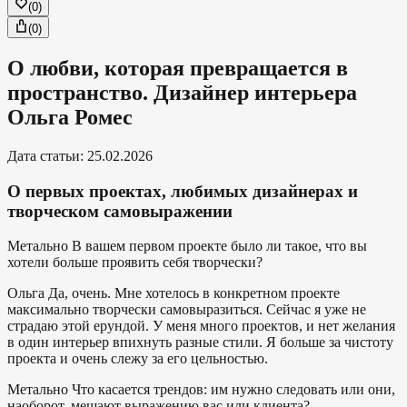
(
0
)
(
0
)
О любви, которая превращается в
пространство. Дизайнер интерьера
Ольга Ромес
Дата статьи
:
25.02.2026
О первых проектах, любимых дизайнерах и
творческом самовыражении
Метально
В вашем первом проекте было ли такое, что вы
хотели больше проявить себя творчески?
Ольга
Да, очень. Мне хотелось в конкретном проекте
максимально творчески самовыразиться. Сейчас я уже не
страдаю этой ерундой. У меня много проектов, и нет желания
в один интерьер впихнуть разные стили. Я больше за чистоту
проекта и очень слежу за его цельностью.
Метально
Что касается трендов: им нужно следовать или они,
наоборот, мешают выражению вас или клиента?