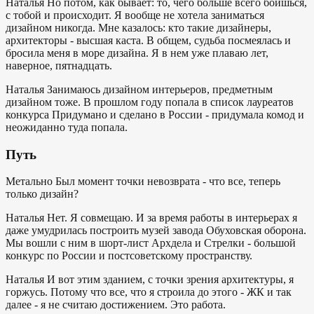
Наталья
Но потом, как бывает: то, чего больше всего боишься,
с тобой и происходит. Я вообще не хотела заниматься
дизайном никогда. Мне казалось: кто такие дизайнеры,
архитекторы - высшая каста. В общем, судьба посмеялась и
бросила меня в море дизайна. Я в нем уже плаваю лет,
наверное, пятнадцать.
Наталья
Занимаюсь дизайном интерьеров, предметным
дизайном тоже. В прошлом году попала в список лауреатов
конкурса Придумано и сделано в России - придумала комод и
неожиданно туда попала.
Путь
Метально
Был момент точки невозврата - что все, теперь
только дизайн?
Наталья
Нет. Я совмещаю. И за время работы в интерьерах я
даже умудрилась построить музей завода Обуховская оборона.
Мы вошли с ним в шорт-лист Архдела и Стрелки - большой
конкурс по России и постсоветскому пространству.
Наталья
И вот этим зданием, с точки зрения архитектуры, я
горжусь. Потому что все, что я строила до этого - ЖК и так
далее - я не считаю достижением. Это работа.