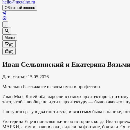
hello@metalno.ru
Обратный звонок
.
Меню
(
0
)
(
0
)
Иван Сельвинский и Екатерина Вязьмин
Дата статьи
:
15.05.2026
Метально
Расскажите о своем пути в профессию.
Иван
Мы с Катей оба выросли в семьях архитекторов, поэтому 
того, чтобы вообще не идти в архитектуру — было какое-то вн
Поступил сразу в два института, и вся семья была в панике, по
Екатерина
Еще я понаслышке знаю историю, когда Иван приеха
МАРХИ, а там играли в сокс, сидели на фонтане, болтали. Он та