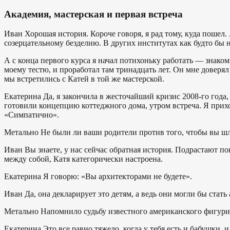
Академия, мастерская и первая встреча
Иван
Хорошая история. Короче говоря, я рад тому, куда пошел.
созерцательному безделию. В других институтах как будто бы 
А с конца первого курса я начал потихоньку работать — знако
моему тестю, и проработал там тринадцать лет. Он мне доверял
мы встретились с Катей в той же мастерской.
Екатерина
Да, я закончила в жесточайший кризис 2008-го года
готовили концепцию коттеджного дома, утром встреча. Я прих
«Симпатично».
Метально
Не были ли ваши родители против того, чтобы вы шл
Иван
Вы знаете, у нас сейчас обратная история. Подрастают п
между собой, Катя категорически настроена.
Екатерина
Я говорю: «Вы архитекторами не будете».
Иван
Да, она декларирует это детям, а ведь они могли бы стат
Метально
Напомнило судьбу известного американского фигури
Екатерина
Это все равно тяжело, когда у тебя есть и бабушки,