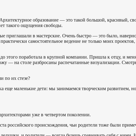
 Архитектурное образование — это такой большой, красивый, своб
нет такого ощущения свободы.
мые приглашали в мастерские. Очень быстро — это было, наверно
 практически самостоятельное ведение не только моих проектов,
, до этого поработала в крупной компании. Пришла к отцу, и мен
ожу — на столе разбросаны распечатанные визуализации. Смотр
и по их стезе?
ока еще маленькие дети: мы занимаемся творческим развитием, н
ь архитекторами уже в четвертом поколении.
ста российского происхождения, чьи родители тоже были примеч
 и дедушки, и родители — всегда будешь сравнивать себя с ними.