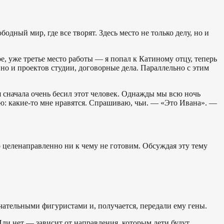
одный мир, где все творят. Здесь место не только делу, но и
е, уже третье место работы — я попал к Катиному отцу, теперь
 но и проектов студии, договорные дела. Параллельно с этим
я сначала очень бесил этот человек. Однажды мы всю ночь
ю: какие-то мне нравятся. Спрашиваю, чьи. — «Это Ивана». —
о целенаправленно ни к чему не готовим. Обсуждая эту тему
ательными фигуристами и, получается, передали ему гены.
 Или нет — зависит от направления, которым дети будут