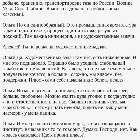
добыче, хранению, транспортировке газа по России: Военка
Ухта, Сила Сибири. Я много ездила на стройки - опыт
классный.
Ольга
Но он единообразный. Это промышленная архитектура:
задачи одни и те же, процесс один и тот же, результат
похожий. Там важна инженерия, а не художественные задачи.
Алексей
Ты не решаешь художественные задачи.
Ольга
Да. Художественных задач там нет, есть инженерные. И
мне это поднадоело. Страшно было уходить: стабильный
заработок, и не маленький. Казалось, что не вывезем: меньше
получать не хочется, а больше - сложно, мы вдвоем, без
поддержки. Плюс - сами себе начальники: болеть нельзя.
Ольга
Но мы шагнули - и поняли, что получается быстрее,
больше, свободнее. Можно ездить куда угодно и когда угодно
- но и ответственность на нас. Сколько поспишь - столько
заработаешь. Поэтому спать некогда, болеть нельзя: у меня
насморк - у меня паника.
Ольга
И мне реально снятся кошмары, что я возвращаюсь в
институт: начальник что-то говорит. Думаю: Господи, нет. Как
я здесь оказалась? Где я провинилась?