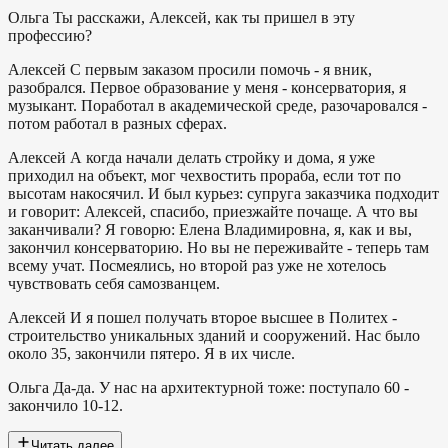
Ольга
Ты расскажи, Алексей, как ты пришел в эту
профессию?
Алексей
С первым заказом просили помочь - я вник,
разобрался. Первое образование у меня - консерватория, я
музыкант. Поработал в академической среде, разочаровался -
потом работал в разных сферах.
Алексей
А когда начали делать стройку и дома, я уже
приходил на объект, мог чехвостить прораба, если тот по
высотам накосячил. И был курьез: супруга заказчика подходит
и говорит: Алексей, спасибо, приезжайте почаще. А что вы
заканчивали? Я говорю: Елена Владимировна, я, как и вы,
закончил консерваторию. Но вы не переживайте - теперь там
всему учат. Посмеялись, но второй раз уже не хотелось
чувствовать себя самозванцем.
Алексей
И я пошел получать второе высшее в Политех -
строительство уникальных зданий и сооружений. Нас было
около 35, закончили пятеро. Я в их числе.
Ольга
Да-да. У нас на архитектурной тоже: поступало 60 -
закончило 10-12.
Читать далее